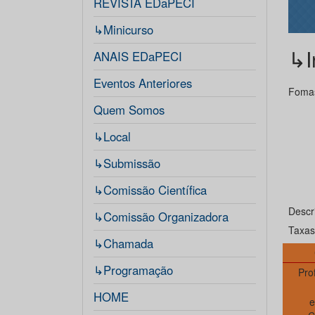
REVISTA EDaPECI
↳Minicurso
↳I
ANAIS EDaPECI
Eventos Anteriores
Fomas
Quem Somos
↳Local
↳Submissão
↳Comissão Científica
Descr
↳Comissão Organizadora
Taxas
↳Chamada
↳Programação
Pro
HOME
e