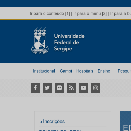
Ir para o conteúdo [1]
|
Ir para o menu [2]
|
Ir para a b
Institucional
Campi
Hospitais
Ensino
Pesqui
Facebook
Twitter
Flickr
RSS
Youtube
Instagram
↳Inscrições
E