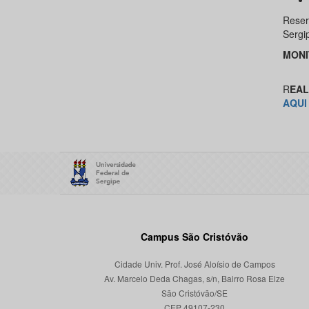
Reser
Sergi
MONI
R
EAL
AQUI
Campus São Cristóvão
Cidade Univ. Prof. José Aloísio de Campos
Av. Marcelo Deda Chagas, s/n, Bairro Rosa Elze
São Cristóvão/SE
CEP 49107-230