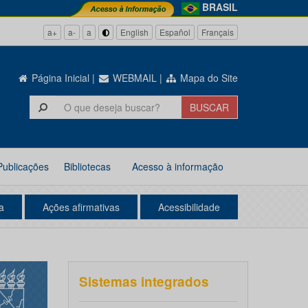
BRASIL
a+
a-
a
English
Español
Français
Página Inicial
|
WEBMAIL
|
Mapa do Site
Publicações
Bibliotecas
Acesso à informação
a
Ações afirmativas
Acessibilidade
Sistemas integrados