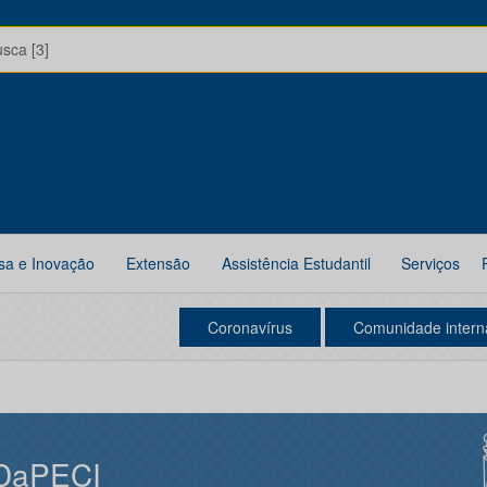
usca [3]
sa e Inovação
Extensão
Assistência Estudantil
Serviços
Coronavírus
Comunidade intern
DaPECI