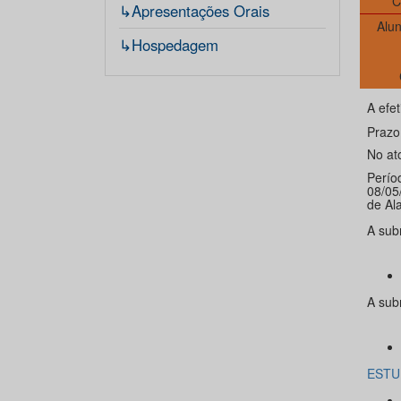
C
↳Apresentações Orais
Alu
↳Hospedagem
A efe
Prazo
No at
Perío
08/05
de Al
A sub
A sub
ESTUD