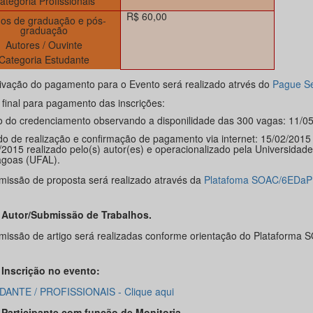
ategoria Profissionais
R$ 60,00
nos de graduação e pós-
graduação
Autores / Ouvinte
Categoria Estudante
tivação do pagamento para o Evento será realizado atrvés do
Pague S
 final para pagamento das inscrições:
o do credenciamento observando a disponilidade das 300 vagas: 11/0
do de realização e confirmação de pagamento via internet: 15/02/2015
/2015 realizado pelo(s) autor(es) e operacionalizado pela Universidad
agoas (UFAL).
missão de proposta será realizado através da
Platafoma SOAC/6EDaP
Autor/Submissão de Trabalhos.
missão de artigo será realizadas conforme orientação do Plataforma 
Inscrição no evento:
ANTE / PROFISSIONAIS - Clique aqui
Participante com função de Monitoria