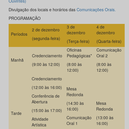
Ouvintes)
Divulgação dos locais e horários das
Comunicações Orais.
PROGRAMAÇÃO
3 de
4 de
2 de dezembro
dezembro
dezembro
Períodos
(segunda-feira)
(Terça-feira)
(Quarta-feira)
Oficinas
Comunicação
Credenciamento
Pedagógicas*
Oral 2
Manhã
(9:00 às 12:00)
(8:00 às
(8:00 às
12:00)
12:00)
Credenciamento
(12:00 às 16:00)
Mesa
Redonda
Conferência de
Abertura
(14:30 às
Mesa
16:00)
Redonda
(15:00 às 17:00)
Tarde
Comunicação
(13:00 às
Atividade
Oral 1
16:00)
Artística