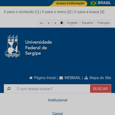
BRASIL
Ir para o conteúdo [1]
|
Ir para o menu [2]
|
Ir para a busca [3]
a+
a-
a
English
Español
Français
Página Inicial
|
WEBMAIL
|
Mapa do Site
Institucional
Campi