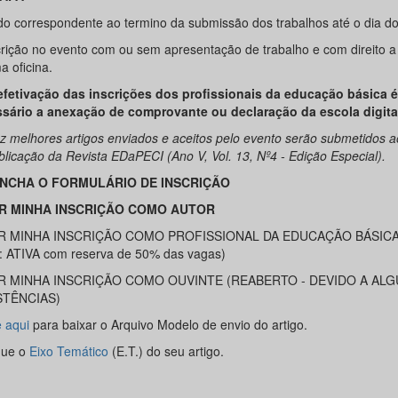
do correspondente ao termino da submissão dos trabalhos até o dia do
rição no evento com ou sem apresentação de trabalho e com direito a
a oficina.
efetivação das inscrições dos profissionais da educação básica é
sário a anexação de comprovante ou declaração da escola digita
z melhores artigos enviados e aceitos pelo evento serão submetidos a
blicação da Revista EDaPECI (Ano V, Vol. 13, Nº4 - Edição Especial).
NCHA O FORMULÁRIO DE INSCRIÇÃO
R MINHA INSCRIÇÃO COMO AUTOR
R MINHA INSCRIÇÃO COMO PROFISSIONAL DA EDUCAÇÃO BÁSICA
: ATIVA com reserva de 50% das vagas)
R MINHA INSCRIÇÃO COMO OUVINTE (REABERTO - DEVIDO A AL
STÊNCIAS)
e aqui
para baixar o Arquivo Modelo de envio do artigo.
ique o
Eixo Temático
(E.T.) do seu artigo.