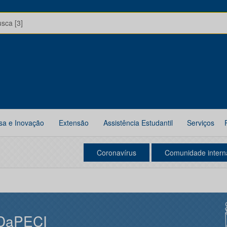
usca [3]
sa e Inovação
Extensão
Assistência Estudantil
Serviços
Coronavírus
Comunidade intern
DaPECI