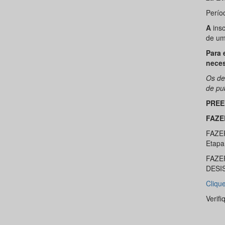
Perío
A
insc
de um
Para 
neces
Os de
de pu
PREE
FAZE
FAZE
Etapa
FAZE
DESI
Cliqu
Verif