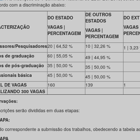
ordo com a discriminação abaixo:
DE OUTROS
DO ESTADO
DO EXT
ESTADOS
ACTERIZAÇÃO
VAGAS |
VAGAS 
VAGAS |
PERCENTAGEM
PERCE
PERCENTAGEM
essores/Pesquisadores
20 | 64,52 %
10 | 32,26 %
1 | 3,23
os de graduação
60 | 55,05 %
49 | 44,95 %
os de pós-graduação
35 | 50,00 %
35 | 50,00 %
ssionais básica
45 | 50,00 %
45 | 50,00 %
L DE VAGAS
160
139
1
LIZANDO 300 VAGAS
rvações:
scrições serão divididas em duas etapas:
TAPA:
do correspondente a submissão dos trabalhos, obedecendo a tabela a
TAPA