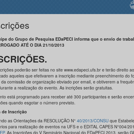
scrições
ipe do Grupo de Pesquisa EDaPECI informa que o envio de trabal
ROGADO ATÉ O DIA 21/10/2013
SCRIÇÕES.
crições poderão ser feitas no site www.edapeci.ufs.br e terão direito a
ficado aqueles que efetivarem a inscrição mediante preenchimento do fo
e da comissão de organização ebviado por email, e obtiverem a frequê
rante a realização do evento. As incrições serão gratuitas.
nto está programado para receber até 300 participantes e serão ence
ições quando esgotar o número previsto.
 de Inscrição
ndo as Orientações da RESOLUÇÃO N°
40/2013/CONSU
que Estabel
térios para realização de eventos na UFS e o EDITAL CAPES N°004/2
EP
. As Inscrições do V Seminário Nacional do EDaPECI 2013, serão