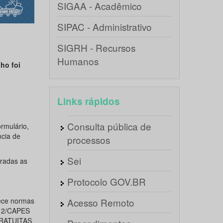
SIGAA - Acadêmico
SIPAC - Administrativo
SIGRH - Recursos
Humanos
ho foi
Links rápidos
o
Consulta pública de
rmulário,
ncia de
processos
Sei
rradas as
Protocolo GOV.BR
ece normas
Acesso Remoto
012/CAPES
 GRATUITAS