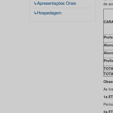
↳Apresentações Orais
de ac
↳Hospedagem
CAR
Prof
Alun
Alun
Profi
TOTA
TOTA
Obse
As In
1a E
Perío
2a E