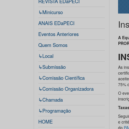
REVISTA EDaPECI
↳Minicurso
In
ANAIS EDaPECI
Eventos Anteriores
A Equ
PROR
Quem Somos
IN
↳Local
↳Submissão
As ins
certi
↳Comissão Científica
aceit
75% du
↳Comissão Organizadora
O eve
inscr
↳Chamada
Taxas
↳Programação
Segui
HOME
e cri
do
PA