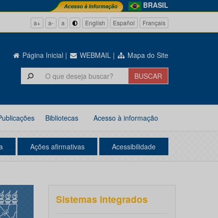
BRASIL
a+
a-
a
English
Español
Français
Página Inicial
|
WEBMAIL
|
Mapa do Site
Publicações
Bibliotecas
Acesso à informação
a
Ações afirmativas
Acessibilidade
Sistemas integrados