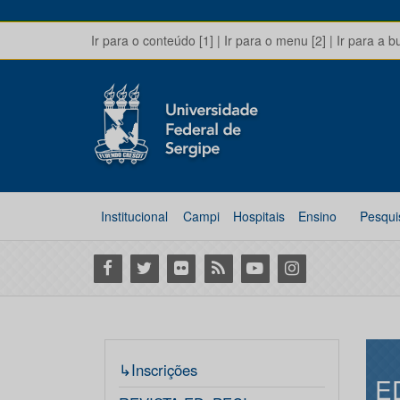
Ir para o conteúdo [1]
|
Ir para o menu [2]
|
Ir para a b
Institucional
Campi
Hospitais
Ensino
Pesqui
Facebook
Twitter
Flickr
RSS
Youtube
Instagram
↳Inscrições
E