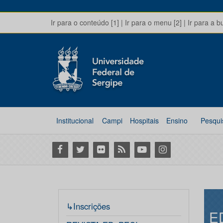
Ir para o conteúdo [1]
|
Ir para o menu [2]
|
Ir para a b
Institucional
Campi
Hospitais
Ensino
Pesqui
Facebook
Twitter
Flickr
RSS
Youtube
Instagram
↳Inscrições
E