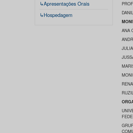
↳Apresentações Orais
PROF
DANI
↳Hospedagem
MONI
ANA 
ANDR
JULI
JUSS
MARI
MONI
RENA
RUZI
ORG
UNIV
FEDE
GRUP
COMU