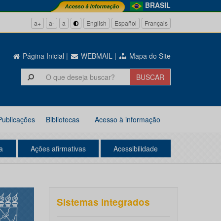
BRASIL
a+
a-
a
English
Español
Français
Página Inicial
|
WEBMAIL
|
Mapa do Site
Publicações
Bibliotecas
Acesso à informação
a
Ações afirmativas
Acessibilidade
Sistemas integrados