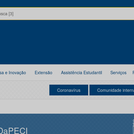
usca [3]
sa e Inovação
Extensão
Assistência Estudantil
Serviços
Coronavírus
Comunidade intern
DaPECI