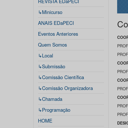
REVISTA EDaPECI
↳Minicurso
Co
ANAIS EDaPECI
Eventos Anteriores
COO
Quem Somos
PROF
PROF
↳Local
COOR
↳Submissão
PROF
↳Comissão Científica
COOR
↳Comissão Organizadora
PROF
COOR
↳Chamada
PROF
↳Programação
PROF
HOME
DESI