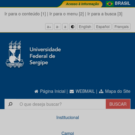
BRASIL
Ir para o conteúdo [1]
|
Ir para o menu [2]
|
Ir para a busca [3]
a+
a-
a
English
Español
Français
Página Inicial
|
WEBMAIL
|
Mapa do Site
Institucional
Campi