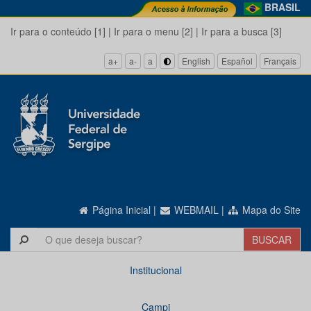
BRASIL
Ir para o conteúdo [1]
|
Ir para o menu [2]
|
Ir para a busca [3]
a+
a-
a
English
Español
Français
Página Inicial
|
WEBMAIL
|
Mapa do Site
Institucional
Campi