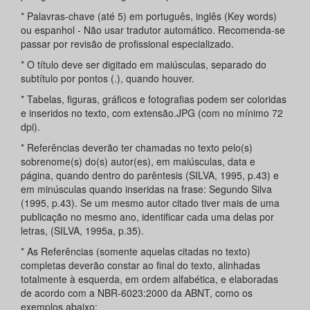
* Palavras-chave (até 5) em português, inglês (Key words)
ou espanhol - Não usar tradutor automático. Recomenda-se
passar por revisão de profissional especializado.
* O título deve ser digitado em maiúsculas, separado do
subtítulo por pontos (.), quando houver.
* Tabelas, figuras, gráficos e fotografias podem ser coloridas
e inseridos no texto, com extensão.JPG (com no mínimo 72
dpi).
* Referências deverão ter chamadas no texto pelo(s)
sobrenome(s) do(s) autor(es), em maiúsculas, data e
página, quando dentro do parêntesis (SILVA, 1995, p.43) e
em minúsculas quando inseridas na frase: Segundo Silva
(1995, p.43). Se um mesmo autor citado tiver mais de uma
publicação no mesmo ano, identificar cada uma delas por
letras, (SILVA, 1995a, p.35).
* As Referências (somente aquelas citadas no texto)
completas deverão constar ao final do texto, alinhadas
totalmente à esquerda, em ordem alfabética, e elaboradas
de acordo com a NBR-6023:2000 da ABNT, como os
exemplos abaixo: