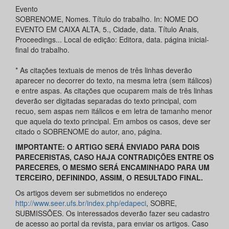
Evento
SOBRENOME, Nomes. Título do trabalho. In: NOME DO
EVENTO EM CAIXA ALTA, 5., Cidade, data. Título Anais,
Proceedings... Local de edição: Editora, data. página inicial-
final do trabalho.
* As citações textuais de menos de três linhas deverão
aparecer no decorrer do texto, na mesma letra (sem itálicos)
e entre aspas. As citações que ocuparem mais de três linhas
deverão ser digitadas separadas do texto principal, com
recuo, sem aspas nem itálicos e em letra de tamanho menor
que aquela do texto principal. Em ambos os casos, deve ser
citado o SOBRENOME do autor, ano, página.
IMPORTANTE: O ARTIGO SERÁ ENVIADO PARA DOIS
PARECERISTAS, CASO HAJA CONTRADIÇÕES ENTRE OS
PARECERES, O MESMO SERÁ ENCAMINHADO PARA UM
TERCEIRO, DEFININDO, ASSIM, O RESULTADO FINAL.
Os artigos devem ser submetidos no endereço
http://www.seer.ufs.br/index.php/edapeci
, SOBRE,
SUBMISSÕES. Os interessados deverão fazer seu cadastro
de acesso ao portal da revista, para enviar os artigos. Caso