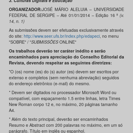
3. Culturas Digitais e Educação
ORGANIZADOR:
JOSÉ MÁRIO ALELUIA – UNIVERSIDADE
FEDERAL DE SERGIPE – Até 01/01/2014 – Edição 16 ª
(v.
14, n. 1)
As submissões devem ser efetuadas exclusivamente através
do site:
http://www.seer.ufs.br/index.php/edapeci
, no menu
"SOBRE" / "
SUBMISSÕES
ONLINE"
Os trabalhos deverão ter caráter inédito e serão
encaminhados para apreciação do Conselho Editorial da
Revista, devendo respeitar as seguintes diretrizes:
*O (os) nome (es) do (s) autor (es) devem ser escritos por
extenso e completos (sem nenhuma abreviação) seguidos
do endereço eletrônico (e-mail) do mesmo.
* Devem ser digitados no processador Microsoft Word ou
compatível, com espaçamento 1.5 entre linhas, letra Times
New Roman corpo 12 e, no máximo, 20 páginas tamanho
A4.
* Além do texto principal, deverão ser encaminhados
Resumo e Abstract com 200 palavras no máximo, em um só
parágrafo. Título em inglês ou espanhol.