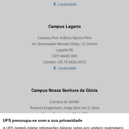
Localização
Campus Lagarto
Campus Prof. Antônio Garcia Filho
Av. Governador Marcelo Déda, 13, Centro
Lagarto/SE
CEP 49400-000
Localização
Campus Nossa Senhora da Glória
Campus do Sertão
Rodovia Engenheiro Jorge Neto, km 3, Silos
Nossa Senhora da Glória/SE
CEP 49680-000
UFS preocupa-se com a sua privacidade
A UFS poderá coletar informações básicas sobre a(s) visita(s) realizada(s)