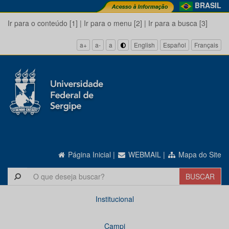
BRASIL
Ir para o conteúdo [1]
|
Ir para o menu [2]
|
Ir para a busca [3]
a+
a-
a
English
Español
Français
Página Inicial
|
WEBMAIL
|
Mapa do Site
Institucional
Campi