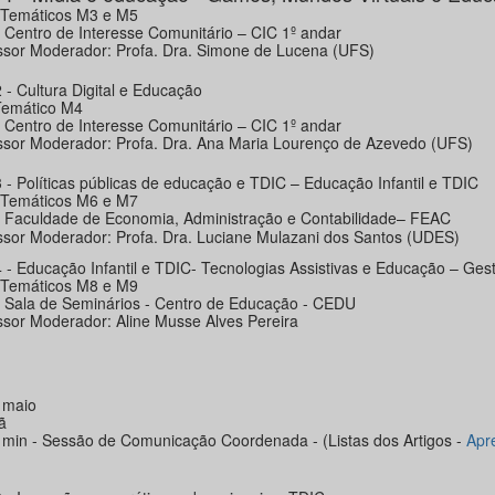
 Temáticos M3 e M5
: Centro de Interesse Comunitário – CIC 1º andar
ssor Moderador: Profa. Dra. Simone de Lucena (UFS)
 - Cultura Digital e Educação
Temático M4
: Centro de Interesse Comunitário – CIC 1º andar
ssor Moderador: Profa. Dra. Ana Maria Lourenço de Azevedo (UFS)
3 - Políticas públicas de educação e TDIC – Educação Infantil e TDIC
 Temáticos M6 e M7
: Faculdade de Economia, Administração e Contabilidade– FEAC
ssor Moderador: Profa. Dra. Luciane Mulazani dos Santos (UDES)
4 - Educação Infantil e TDIC- Tecnologias Assistivas e Educação – Ge
 Temáticos M8 e M9
: Sala de Seminários - Centro de Educação - CEDU
ssor Moderador: Aline Musse Alves Pereira
 maio
ã
 min - Sessão de Comunicação Coordenada - (Listas dos Artigos -
Apr
)