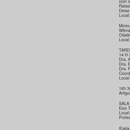
com o
Rafae
Deise
Local
Minic
Wilma
Odalé
Local
TARD
14 H 
Dra. 
Dra. 
Dra. 
Coord
Local
16h 3
Artigo
SALA 
Eixo 
Local
Profe
Sala