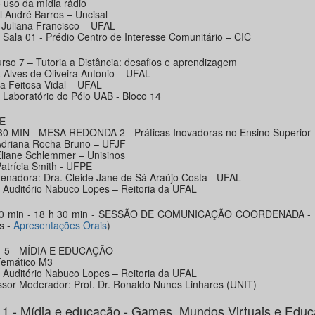
 uso da mídia rádio
l André Barros – Uncisal
 Juliana Francisco – UFAL
: Sala 01 - Prédio Centro de Interesse Comunitário – CIC
urso 7 – Tutoria a Distância: desafios e aprendizagem
 Alves de Oliveira Antonio – UFAL
a Feitosa Vidal – UFAL
: Laboratório do Pólo UAB - Bloco 14
E
30 MIN - MESA REDONDA 2 - Práticas Inovadoras no Ensino Superior
Adriana Rocha Bruno – UFJF
Eliane Schlemmer – Unisinos
Patrícia Smith - UFPE
enadora: Dra. Cleide Jane de Sá Araújo Costa - UFAL
: Auditório Nabuco Lopes – Reitoria da UFAL
0 min - 18 h 30 min - SESSÃO DE COMUNICAÇÃO COORDENADA - (
s -
Apresentações Orais
)
-5 - MÍDIA E EDUCAÇÃO
Temático M3
: Auditório Nabuco Lopes – Reitoria da UFAL
ssor Moderador: Prof. Dr. Ronaldo Nunes Linhares (UNIT)
 1 - Mídia e educação - Games, Mundos Virtuais e Edu