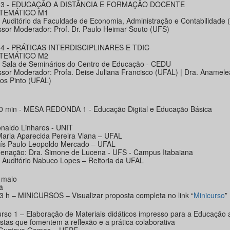
 3 - EDUCAÇÃO A DISTÂNCIA E FORMAÇÃO DOCENTE
 TEMÁTICO M1
: Auditório da Faculdade de Economia, Administração e Contabilidade
ssor Moderador: Prof. Dr. Paulo Heimar Souto (UFS)
4 - PRÁTICAS INTERDISCIPLINARES E TDIC
 TEMÁTICO M2
: Sala de Seminários do Centro de Educação - CEDU
ssor Moderador: Profa. Deise Juliana Francisco (UFAL) | Dra. Anamele
s Pinto (UFAL)
0 min - MESA REDONDA 1 - Educação Digital e Educação Básica
onaldo Linhares - UNIT
Maria Aparecida Pereira Viana – UFAL
uís Paulo Leopoldo Mercado – UFAL
enação: Dra. Simone de Lucena - UFS - Campus Itabaiana
: Auditório Nabuco Lopes – Reitoria da UFAL
 maio
ã
13 h – MINICURSOS – Visualizar proposta completa no link “
Minicurso
”
urso 1 – Elaboração de Materiais didáticos impresso para a Educação a
stas que fomentem a reflexão e a prática colaborativa