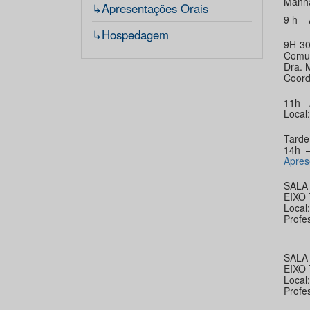
Manh
↳Apresentações Orais
9 h 
↳Hospedagem
9H 30
Comun
Dra. 
Coord
11h -
Local
Tarde
14h 
Apres
SALA
EIXO
Local
Profe
SALA
EIXO
Local
Profe