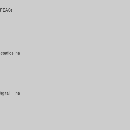
 (FEAC)
desafios na
ital na