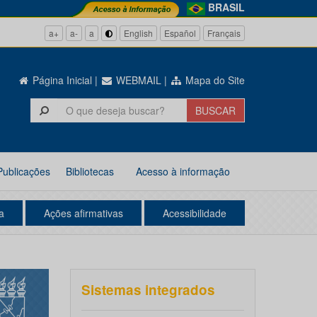
BRASIL
a+
a-
a
English
Español
Français
Página Inicial
|
WEBMAIL
|
Mapa do Site
Publicações
Bibliotecas
Acesso à informação
a
Ações afirmativas
Acessibilidade
Sistemas integrados