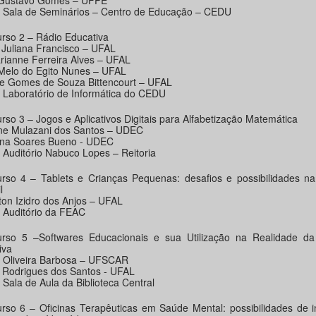
Gustavo Gomes – UFPE
: Sala de Seminários – Centro de Educação – CEDU
urso 2 – Rádio Educativa
 Juliana Francisco – UFAL
rianne Ferreira Alves – UFAL
Melo do Egito Nunes – UFAL
se Gomes de Souza Bittencourt – UFAL
: Laboratório de Informática do CEDU
rso 3 – Jogos e Aplicativos Digitais para Alfabetização Matemática
ne Mulazani dos Santos – UDEC
ina Soares Bueno - UDEC
: Auditório Nabuco Lopes – Reitoria
urso 4 – Tablets e Crianças Pequenas: desafios e possibilidades n
l
ston Izidro dos Anjos – UFAL
: Auditório da FEAC
urso 5 –Softwares Educacionais e sua Utilização na Realidade d
iva
y Oliveira Barbosa – UFSCAR
e Rodrigues dos Santos - UFAL
 Sala de Aula da Biblioteca Central
urso 6 – Oficinas Terapêuticas em Saúde Mental: possibilidades de 