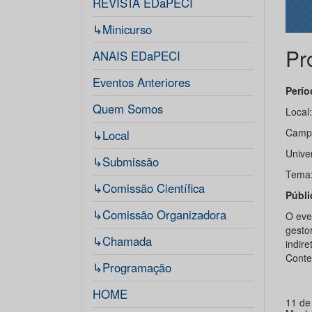
REVISTA EDaPECI
↳Minicurso
Pr
ANAIS EDaPECI
Eventos Anteriores
Perío
Quem Somos
Local:
Campu
↳Local
Unive
↳Submissão
Tema:
↳Comissão Científica
Públi
↳Comissão Organizadora
O eve
gesto
↳Chamada
indir
Conte
↳Programação
HOME
11 de