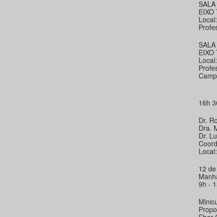
SALA
EIXO
Local
Profe
SALA 
EIXO
Local
Profe
Campo
16h 3
Dr. R
Dra. 
Dr. L
Coord
Local
12 de
Manh
9h - 
Minic
Propo