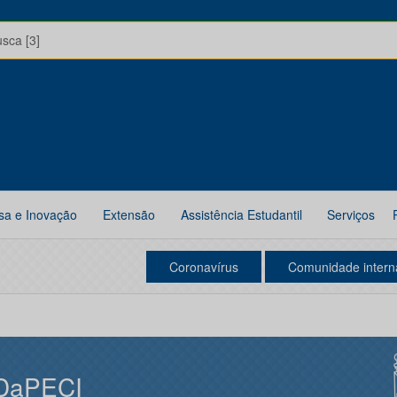
usca [3]
sa e Inovação
Extensão
Assistência Estudantil
Serviços
Coronavírus
Comunidade intern
DaPECI