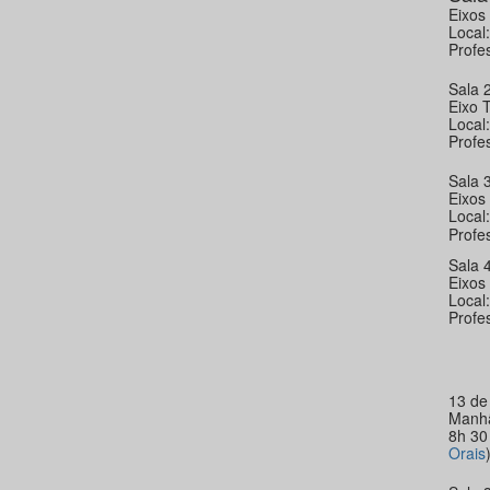
Eixos
Local
Profe
Sala 2
Eixo 
Local
Profe
Sala 
Eixos
Local
Profe
Sala 
Eixos
Local
Profe
13 de
Manh
8h 30
Orais