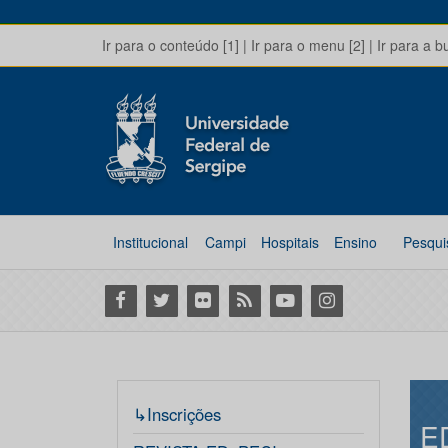
Ir para o conteúdo [1]
|
Ir para o menu [2]
|
Ir para a b
Institucional
Campi
Hospitais
Ensino
Pesqui
Facebook
Twitter
Flickr
RSS
Youtube
Instagram
↳Inscrições
E