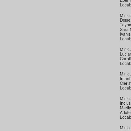
Eber 
Local
Minic
Deise
Tayna
Sara 
Ivani
Local
Minicu
Lucia
Carol
Local
Minic
Infanti
Cleri
Local
Minic
Inclus
Maril
Arlet
Local:
Minic