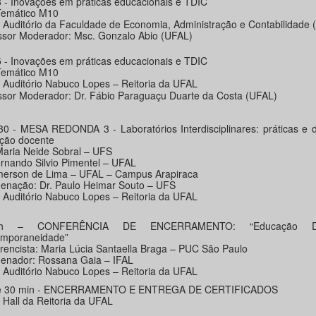
3 - Inovações em práticas educacionais e TDIC
Temático M10
: Auditório da Faculdade de Economia, Administração e Contabilidade
ssor Moderador: Msc. Gonzalo Abio (UFAL)
5 - Inovações em práticas educacionais e TDIC
Temático M10
: Auditório Nabuco Lopes – Reitoria da UFAL
ssor Moderador: Dr. Fábio Paraguaçu Duarte da Costa (UFAL)
30 - MESA REDONDA 3 - Laboratórios Interdisciplinares: práticas e 
ção docente
Maria Neide Sobral – UFS
ernando Silvio Pimentel – UFAL
merson de Lima – UFAL – Campus Arapiraca
enação: Dr. Paulo Heimar Souto – UFS
: Auditório Nabuco Lopes – Reitoria da UFAL
h – CONFERÊNCIA DE ENCERRAMENTO: “Educação Dig
mporaneidade”
rencista: Maria Lúcia Santaella Braga – PUC São Paulo
enador: Rossana Gaia – IFAL
: Auditório Nabuco Lopes – Reitoria da UFAL
 e 30 min - ENCERRAMENTO E ENTREGA DE CERTIFICADOS
 Hall da Reitoria da UFAL