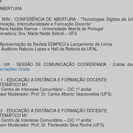
ã
– ABERTURA
 MIN - CONFERÊNCIA DE ABERTURA - “Tecnologias Digitais da In
icação, Interculturalidade e Formação Docente”
Maria Natália Ramos – Universidade Aberta de Portugal
enadora: Dra. Maria Neide Sobral – UFS
 Apresentação da Revista EDAPECI e Lançamento de Livros
: Auditório Nabuco Lopes e Hall da Reitoria da UFAL
– 16h - SESSÃO DE COMUNICAÇÃO COORDENADA - (Listas dos 
entações Orais
)
 1 - EDUCAÇÃO A DISTÂNCIA E FORMAÇÃO DOCENTE
 TEMÁTICO M1
: Centro de Interesse Comunitário – CIC 1º andar
ssor Moderador: Prof. Dr. Carlos Alberto Vasconcelos (UFS)
 2 - EDUCAÇÃO A DISTÂNCIA E FORMAÇÃO DOCENTE
 TEMÁTICO M1
: Centro de Interesse Comunitário – CIC 1º andar
ssor Moderador: Prof. Dr. Florisvaldo Silva Rocha (UFS)