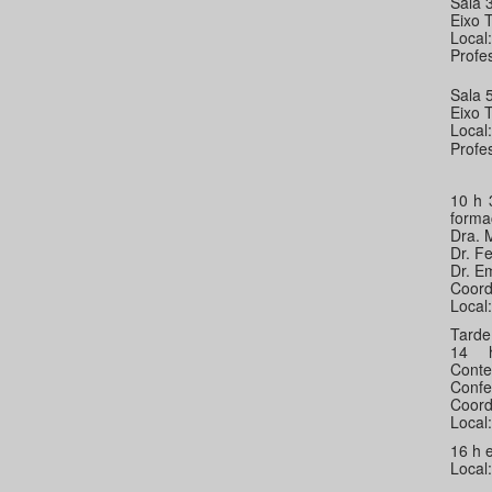
Sala 
Eixo 
Local
Profe
Sala 
Eixo 
Local
Profe
10 h 
forma
Dra. 
Dr. F
Dr. E
Coord
Local
Tarde
14 
Conte
Confe
Coord
Local
16 h
Local: