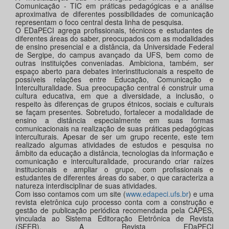
Comunicação - TIC em práticas pedagógicas e a análise
aproximativa de diferentes possibilidades de comunicação
representam o foco central desta linha de pesquisa.
O EDaPECI agrega profissionais, técnicos e estudantes de
diferentes áreas do saber, preocupados com as modalidades
de ensino presencial e a distância, da Universidade Federal
de Sergipe, do campus avançado da UFS, bem como de
outras instituições conveniadas. Ambiciona, também, ser
espaço aberto para debates interinstitucionais a respeito de
possíveis relações entre Educação, Comunicação e
Interculturalidade. Sua preocupação central é construir uma
cultura educativa, em que a diversidade, a inclusão, o
respeito às diferenças de grupos étnicos, sociais e culturais
se façam presentes. Sobretudo, fortalecer a modalidade de
ensino a distância especialmente em suas formas
comunicacionais na realização de suas práticas pedagógicas
interculturais. Apesar de ser um grupo recente, este tem
realizado algumas atividades de estudos e pesquisa no
âmbito da educação a distância, tecnologias da informação e
comunicação e interculturalidade, procurando criar raízes
institucionais e ampliar o grupo, com profissionais e
estudantes de diferentes áreas do saber, o que caracteriza a
natureza interdisciplinar de suas atividades.
Com isso contamos com um site (
www.edapeci.ufs.br
) e uma
revista eletrônica cujo processo conta com a construção e
gestão de publicação periódica recomendada pela CAPES,
vinculada ao Sistema Editoração Eletrônica de Revista
(SEER). A Revista EDaPECI