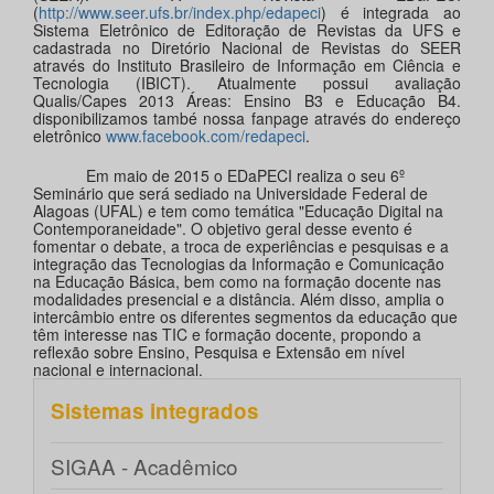
(
http://www.seer.ufs.br/index.php/edapeci
) é integrada ao
Sistema Eletrônico de Editoração de Revistas da UFS e
cadastrada no Diretório Nacional de Revistas do SEER
através do Instituto Brasileiro de Informação em Ciência e
Tecnologia (IBICT). Atualmente possui avaliação
Qualis/Capes 2013 Áreas: Ensino B3 e Educação B4.
disponibilizamos també nossa fanpage através do endereço
eletrônico
www.facebook.com/redapeci
.
Em maio de 2015 o EDaPECI realiza o seu 6º
Seminário que será sediado na Universidade Federal de
Alagoas (UFAL) e tem como temática "Educação Digital na
Contemporaneidade". O objetivo geral desse evento é
fomentar o debate, a troca de experiências e pesquisas e a
integração das Tecnologias da Informação e Comunicação
na Educação Básica, bem como na formação docente nas
modalidades presencial e a distância. Além disso, amplia o
intercâmbio entre os diferentes segmentos da educação que
têm interesse nas TIC e formação docente, propondo a
reflexão sobre Ensino, Pesquisa e Extensão em nível
nacional e internacional.
Sistemas integrados
SIGAA - Acadêmico