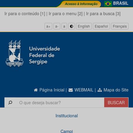
BRASIL
Ir para o conteúdo [1]
|
Ir para o menu [2]
|
Ir para a busca [3]
a+
a-
a
English
Español
Français
Página Inicial
|
WEBMAIL
|
Mapa do Site
Institucional
Campi