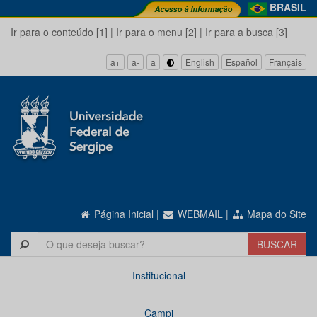
BRASIL
Ir para o conteúdo [1]
|
Ir para o menu [2]
|
Ir para a busca [3]
a+
a-
a
English
Español
Français
Página Inicial
|
WEBMAIL
|
Mapa do Site
Institucional
Campi