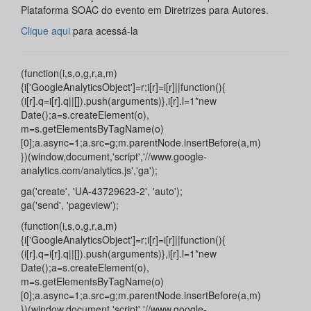
Plataforma SOAC do evento em Diretrizes para Autores.
Clique aqui
para acessá-la
(function(i,s,o,g,r,a,m)
{i['GoogleAnalyticsObject']=r;i[r]=i[r]||function(){
(i[r].q=i[r].q||[]).push(arguments)},i[r].l=1*new
Date();a=s.createElement(o),
m=s.getElementsByTagName(o)
[0];a.async=1;a.src=g;m.parentNode.insertBefore(a,m)
})(window,document,'script','//www.google-
analytics.com/analytics.js','ga');
ga('create', 'UA-43729623-2', 'auto');
ga('send', 'pageview');
(function(i,s,o,g,r,a,m)
{i['GoogleAnalyticsObject']=r;i[r]=i[r]||function(){
(i[r].q=i[r].q||[]).push(arguments)},i[r].l=1*new
Date();a=s.createElement(o),
m=s.getElementsByTagName(o)
[0];a.async=1;a.src=g;m.parentNode.insertBefore(a,m)
})(window,document,'script','//www.google-