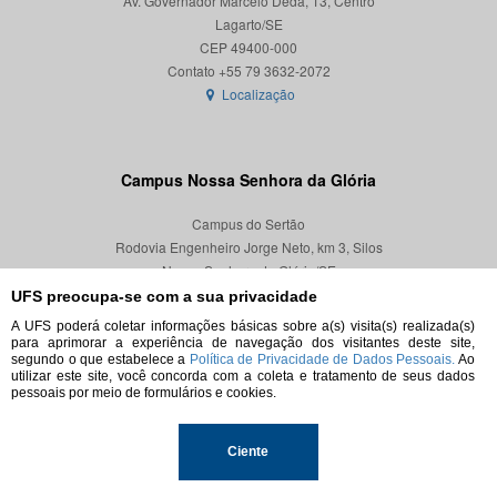
Av. Governador Marcelo Déda, 13, Centro
Lagarto/SE
CEP 49400-000
Localização
Campus Nossa Senhora da Glória
Campus do Sertão
Rodovia Engenheiro Jorge Neto, km 3, Silos
Nossa Senhora da Glória/SE
CEP 49680-000
UFS preocupa-se com a sua privacidade
A UFS poderá coletar informações básicas sobre a(s) visita(s) realizada(s)
Localização
para aprimorar a experiência de navegação dos visitantes deste site,
segundo o que estabelece a
Política de Privacidade de Dados Pessoais.
Ao
utilizar este site, você concorda com a coleta e tratamento de seus dados
pessoais por meio de formulários e cookies.
© 2026. Todos os direitos reservados.
Ciente
Universidade Federal de Sergipe.