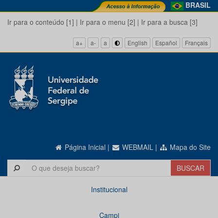
BRASIL
Ir para o conteúdo [1]
|
Ir para o menu [2]
|
Ir para a busca [3]
a+
a-
a
English
Español
Français
Página Inicial
|
WEBMAIL
|
Mapa do Site
Institucional
Campi