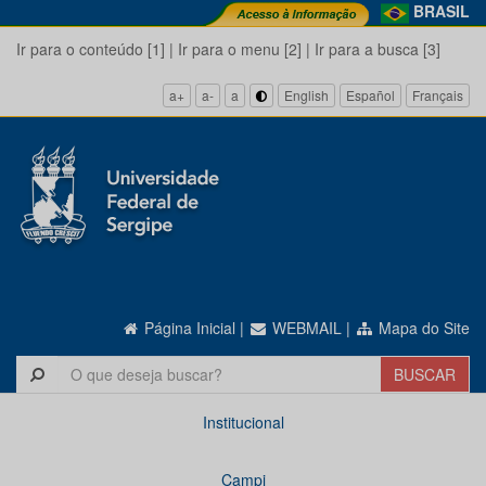
BRASIL
Ir para o conteúdo [1]
|
Ir para o menu [2]
|
Ir para a busca [3]
a+
a-
a
English
Español
Français
Página Inicial
|
WEBMAIL
|
Mapa do Site
Institucional
Campi