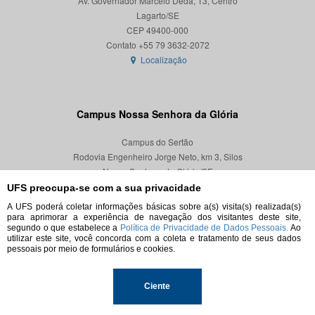
Av. Governador Marcelo Déda, 13, Centro
Lagarto/SE
CEP 49400-000
Localização
Campus Nossa Senhora da Glória
Campus do Sertão
Rodovia Engenheiro Jorge Neto, km 3, Silos
Nossa Senhora da Glória/SE
CEP 49680-000
UFS preocupa-se com a sua privacidade
A UFS poderá coletar informações básicas sobre a(s) visita(s) realizada(s)
Localização
para aprimorar a experiência de navegação dos visitantes deste site,
segundo o que estabelece a
Política de Privacidade de Dados Pessoais.
Ao
utilizar este site, você concorda com a coleta e tratamento de seus dados
pessoais por meio de formulários e cookies.
© 2026. Todos os direitos reservados.
Ciente
Universidade Federal de Sergipe.