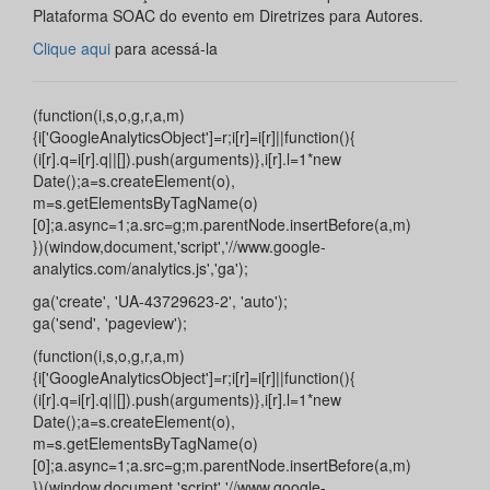
Plataforma SOAC do evento em Diretrizes para Autores.
Clique aqui
para acessá-la
(function(i,s,o,g,r,a,m)
{i['GoogleAnalyticsObject']=r;i[r]=i[r]||function(){
(i[r].q=i[r].q||[]).push(arguments)},i[r].l=1*new
Date();a=s.createElement(o),
m=s.getElementsByTagName(o)
[0];a.async=1;a.src=g;m.parentNode.insertBefore(a,m)
})(window,document,'script','//www.google-
analytics.com/analytics.js','ga');
ga('create', 'UA-43729623-2', 'auto');
ga('send', 'pageview');
(function(i,s,o,g,r,a,m)
{i['GoogleAnalyticsObject']=r;i[r]=i[r]||function(){
(i[r].q=i[r].q||[]).push(arguments)},i[r].l=1*new
Date();a=s.createElement(o),
m=s.getElementsByTagName(o)
[0];a.async=1;a.src=g;m.parentNode.insertBefore(a,m)
})(window,document,'script','//www.google-