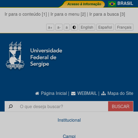
BRASIL
Ir para o conteúdo [1]
|
Ir para o menu [2]
|
Ir para a busca [3]
a+
a-
a
English
Español
Français
Página Inicial
|
WEBMAIL
|
Mapa do Site
Institucional
Campi