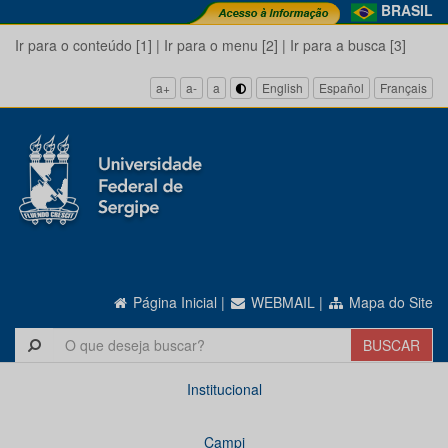
BRASIL
Ir para o conteúdo [1]
|
Ir para o menu [2]
|
Ir para a busca [3]
a+
a-
a
English
Español
Français
Página Inicial
|
WEBMAIL
|
Mapa do Site
Institucional
Campi