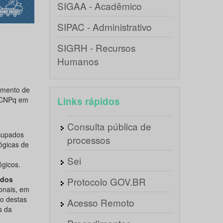
SIGAA - Acadêmico
SIPAC - Administrativo
SIGRH - Recursos
Humanos
mento de
a CNPq em
Links rápidos
Consulta pública de
ocupados
processos
ógicas de
Sei
ógicos.
udos
Protocolo GOV.BR
onais, em
to destas
Acesso Remoto
s da