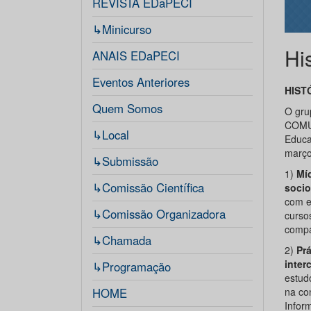
REVISTA EDaPECI
↳Minicurso
Hi
ANAIS EDaPECI
Eventos Anteriores
HIST
Quem Somos
O gr
COMUN
↳Local
Educa
março
↳Submissão
1)
Míd
↳Comissão Científica
socio
com e
↳Comissão Organizadora
cursos
compar
↳Chamada
2)
Pr
interc
↳Programação
estud
HOME
na co
Infor