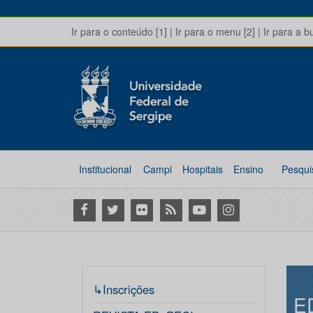
Ir para o conteúdo [1]
|
Ir para o menu [2]
|
Ir para a b
Institucional
Campi
Hospitais
Ensino
Pesqui
Facebook
Twitter
Flickr
RSS
Youtube
Instagram
↳Inscrições
E