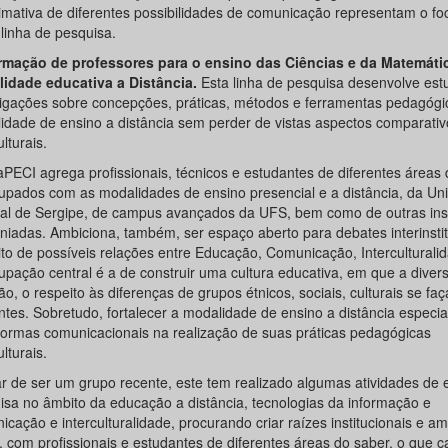
imativa de diferentes possibilidades de comunicação representam o foc
linha de pesquisa.
rmação de professores para o ensino das Ciências e da Matemáti
idade educativa a Distância.
Esta linha de pesquisa desenvolve est
tigações sobre concepções, práticas, métodos e ferramentas pedagógi
idade de ensino a distância sem perder de vistas aspectos comparativ
ulturais.
PECI agrega profissionais, técnicos e estudantes de diferentes áreas 
upados com as modalidades de ensino presencial e a distância, da Un
al de Sergipe, de campus avançados da UFS, bem como de outras inst
niadas. Ambiciona, também, ser espaço aberto para debates interinstit
ito de possíveis relações entre Educação, Comunicação, Interculturali
upação central é a de construir uma cultura educativa, em que a divers
ão, o respeito às diferenças de grupos étnicos, sociais, culturais se fa
ntes. Sobretudo, fortalecer a modalidade de ensino a distância espec
formas comunicacionais na realização de suas práticas pedagógicas
ulturais.
r de ser um grupo recente, este tem realizado algumas atividades de 
isa no âmbito da educação a distância, tecnologias da informação e
cação e interculturalidade, procurando criar raízes institucionais e am
 com profissionais e estudantes de diferentes áreas do saber, o que c