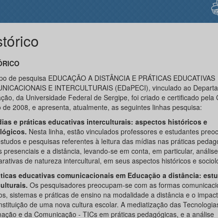
stórico
ÓRICO
upo de pesquisa EDUCAÇÃO A DISTÂNCIA E PRÁTICAS EDUCATIVAS
ICACIONAIS E INTERCULTURAIS (EDaPECI), vinculado ao Departa
ção, da Universidade Federal de Sergipe, foi criado e certificado pel
 de 2008, e apresenta, atualmente, as seguintes linhas pesquisa:
ias e práticas educativas interculturais: aspectos históricos e
lógicos.
Nesta linha, estão vinculados professores e estudantes pre
studos e pesquisas referentes à leitura das mídias nas práticas pedag
 presenciais e a distância, levando-se em conta, em particular, análise
ativas de natureza intercultural, em seus aspectos históricos e sociol
áticas educativas comunicacionais em Educação a distância: est
ulturais.
Os pesquisadores preocupam-se com as formas comunicaci
os, sistemas e práticas de ensino na modalidade a distância e o impac
nstituição de uma nova cultura escolar. A mediatização das Tecnologia
mação e da Comunicação - TICs em práticas pedagógicas, e a análise