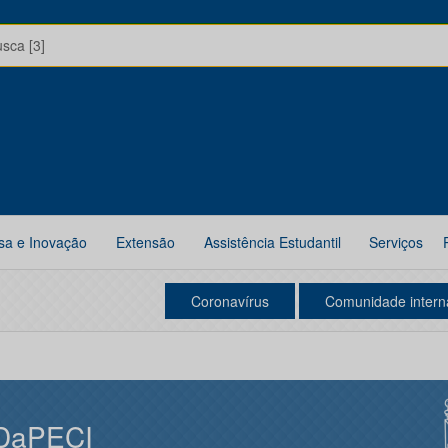
usca [3]
sa e Inovação
Extensão
Assistência Estudantil
Serviços
Coronavírus
Comunidade intern
DaPECI