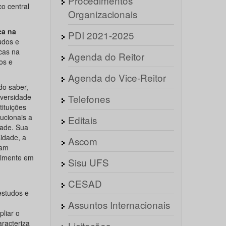
Procedimentos
o central
Organizacionais
ca na
PDI 2021-2025
udos e
cas na
Agenda do Reitor
os e
Agenda do Vice-Reitor
do saber,
iversidade
Telefones
ituições
ucionais a
Editais
dade. Sua
idade, a
Ascom
çam
ialmente em
Sisu UFS
CESAD
estudos e
Assuntos Internacionais
pliar o
aracteriza
Licitações