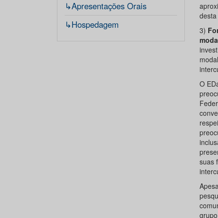
↳Apresentações Orais
aprox
desta 
↳Hospedagem
3)
Fo
modal
inves
modal
interc
O EDa
preoc
Feder
conve
respe
preoc
inclus
prese
suas 
interc
Apesa
pesqu
comuni
grupo,