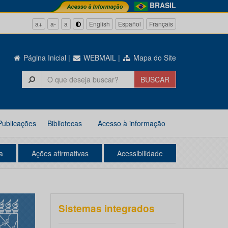
BRASIL
a+
a-
a
English
Español
Français
Página Inicial
|
WEBMAIL
|
Mapa do Site
Publicações
Bibliotecas
Acesso à informação
a
Ações afirmativas
Acessibilidade
Sistemas integrados